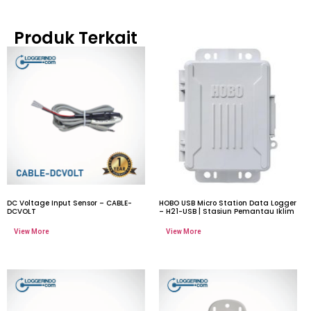
Produk Terkait
DC Voltage Input Sensor – CABLE-
HOBO USB Micro Station Data Logger
DCVOLT
– H21-USB | Stasiun Pemantau Iklim