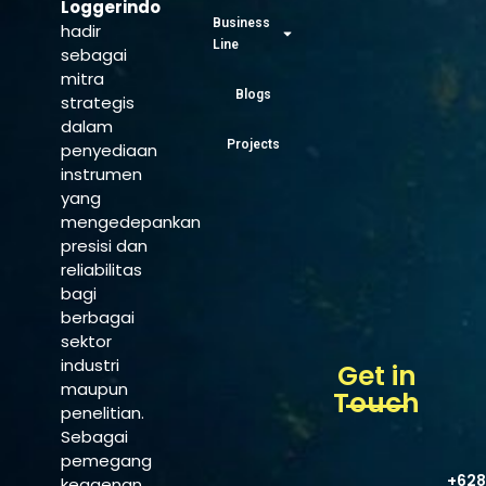
Loggerindo
Business
hadir
Line
sebagai
mitra
Blogs
strategis
dalam
Projects
penyediaan
instrumen
yang
mengedepankan
presisi dan
reliabilitas
bagi
berbagai
sektor
industri
Get in
maupun
Touch
penelitian.
Sebagai
pemegang
+628
keagenan