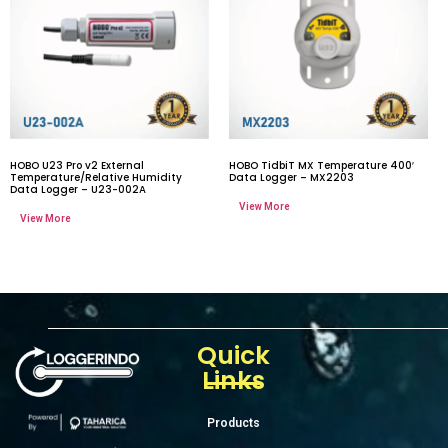
HOBO U23 Pro v2 External
HOBO TidbiT MX Temperature 400′
Temperature/Relative Humidity
Data Logger – MX2203
Data Logger – U23-002A
Quick
Links
Products