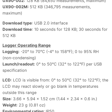
UX90-002:
128 KB (84,650 measurements, maximum)
UX90-002M:
512 KB (346,795 measurements,
maximum)
Download type
: USB 2.0 interface
Download time
: 10 seconds for 128 KB; 30 seconds for
512 KB
Logger Operating Range
Logging:
-20° to 70°C (-4° to 158°F); 0 to 95% RH
(non-condensing)
Launch/readout:
0° to 50°C (32° to 122°F) per USB
specification
LCD
: LCD is visible from: 0° to 50°C (32° to 122°F); the
LCD may react slowly or go blank in temperatures
outside this range
Size
: 3.66 x 5.94 x 1.52 cm (1.44 x 2.34 x 0.6 in.)
Weight
: 23 g (0.81 oz)
Environmental rating
: IP50