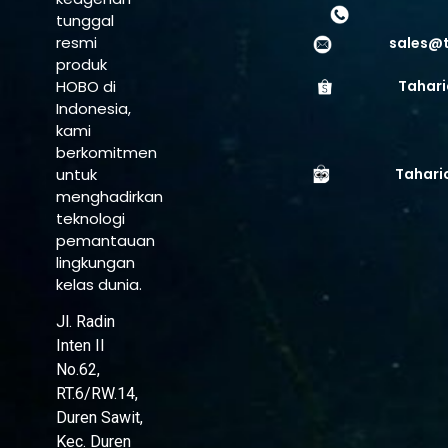
tunggal
resmi
sales@
produk
HOBO di
Tahari
Indonesia,
kami
berkomitmen
untuk
Tahari
menghadirkan
teknologi
pemantauan
lingkungan
kelas dunia.
Jl. Radin
Inten II
No.62,
RT.6/RW.14,
Duren Sawit,
Kec. Duren