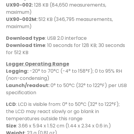
UX90-002:
128 KB (84,650 measurements,
maximum)
UX90-002M:
512 KB (346,795 measurements,
maximum)
Download type
: USB 2.0 interface
Download time
: 10 seconds for 128 KB; 30 seconds
for 512 KB
Logger Operating Range
Logging:
-20° to 70°C (-4° to 158°F); 0 to 95% RH
(non-condensing)
Launch/readout:
0° to 50°C (32° to 122°F) per USB
specification
LCD
: LCD is visible from: 0° to 50°C (32° to 122°F);
the LCD may react slowly or go blank in
temperatures outside this range
Size
: 3.66 x 5.94 x 1.52 cm (1.44 x 2.34 x 0.6 in.)
Weight
: 23 g (0.81 oz)