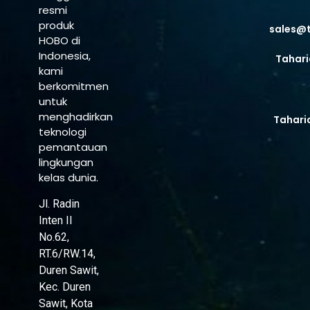
resmi
produk
sales@
HOBO di
Indonesia,
Tahari
kami
berkomitmen
untuk
menghadirkan
Tahari
teknologi
pemantauan
lingkungan
kelas dunia.
Jl. Radin
Inten II
No.62,
RT.6/RW.14,
Duren Sawit,
Kec. Duren
Sawit, Kota