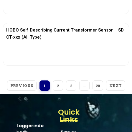
View More
HOBO Self-Describing Current Transformer Sensor – SD-
CT-xxx (All Type)
View More
PREVIOUS
NEXT
1
2
3
…
20
Quick
Links
Loggerindo