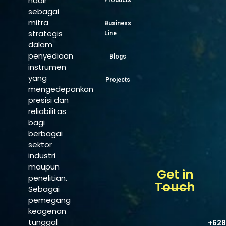
hadir
Products
sebagai
mitra
Business
strategis
Line
dalam
penyediaan
Blogs
instrumen
yang
Projects
mengedepankan
presisi dan
reliabilitas
bagi
berbagai
sektor
industri
maupun
Get in
penelitian.
Touch
Sebagai
pemegang
keagenan
tunggal
+628