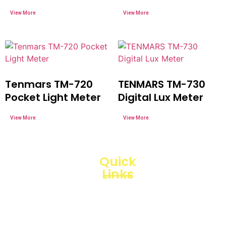
Tenmars TM-720
TENMARS TM-730
Pocket Light Meter
Digital Lux Meter
Quick
Links
Loggerindo
hadir
Products
sebagai
mitra
Business