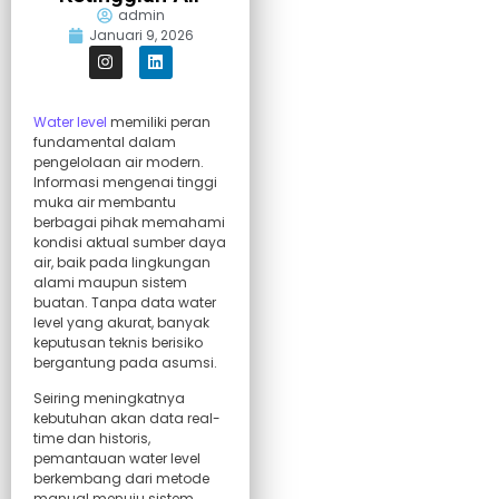
admin
Januari 9, 2026
Water level
memiliki peran
fundamental dalam
pengelolaan air modern.
Informasi mengenai tinggi
muka air membantu
berbagai pihak memahami
kondisi aktual sumber daya
air, baik pada lingkungan
alami maupun sistem
buatan. Tanpa data water
level yang akurat, banyak
keputusan teknis berisiko
bergantung pada asumsi.
Seiring meningkatnya
kebutuhan akan data real-
time dan historis,
pemantauan water level
berkembang dari metode
manual menuju sistem