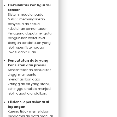
Fleksibilitas konfigurasi
sensor
Sistem modular pada
MX800 memungkinkan
penyesuaian sesuai
kebutuhan pemantauan.
Pengguna dapat mengatur
pengukuran water level
dengan pendekatan yang
lebih spesifik terhadap
lokasi dan tujuan.
Pencatatan data yang
konsisten dan presisi
Sensor tekanan berkualitas
tinggi membantu
menghasilkan data
ketinggian air yang stabil,
sehingga analisis menjadi
lebih dapat diandalkan.
Efisiensi operasional di
lapangan
Karena tidak memerlukan
pengambilan data manual