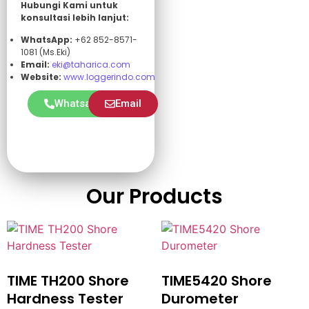
Hubungi Kami untuk
konsultasi lebih lanjut:
WhatsApp:
+62 852-8571-
1081 (Ms.Eki)
Email:
eki@taharica.com
Website:
www.loggerindo.com
Whatsapp
Email
Our Products
TIME TH200 Shore
TIME5420 Shore
Hardness Tester
Durometer