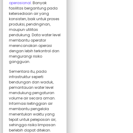
operasional
. Banyak
fasilitas bergantung pada
ketersediaan air yang
konsisten, baik untuk proses
produksi, pendinginan,
maupun utilitas
pendukung. Data water level
membantu operator
merencanakan operasi
dengan lebih terkontrol dan
mengurangi risiko
gangguan.
Sementara itu, pada
infrastruktur seperti
bendungan dan waduk,
pemantauan water level
mendukung pengaturan
volume air secara aman.
Informasi ketinggian air
membantu pengelola
menentukan waktu yang
tepat untuk pelepasan air,
sehingga risiko limpasan
berlebih dapat ditekan.