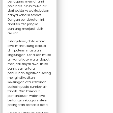
pengguna memahami
pola naik-turun muka air
dari waktu ke waktu, bukan
hanya kondisi sesaat.
Dengan pendekatan ini,
analisis tren jangka
panjang menjadi lebih
akurat.
Selanjutnya, data water
level mendukung deteksi
dini potensi masalah
lingkungan. Kenaikan muka
air yang tidak wajar dapat
menjadi sinyal awal risiko
banjir, sementara
penurunan signifikan sering
mengindikasikan
kekeringan atau tekanan
berlebih pada sumber air
tanah. Oleh karena itu,
pemantauan water level
berfungsi sebagai sistem
peringatan berbasis data.