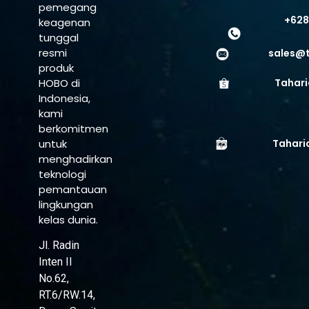
pemegang
+628
keagenan
tunggal
resmi
sales@
produk
HOBO di
Tahari
Indonesia,
kami
berkomitmen
untuk
Tahari
menghadirkan
teknologi
pemantauan
lingkungan
kelas dunia.
Jl. Radin
Inten II
No.62,
RT.6/RW.14,