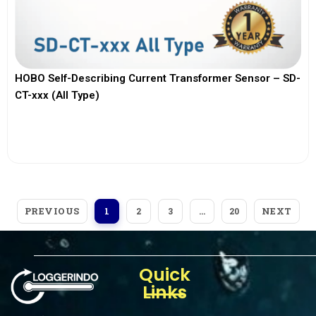
HOBO Self-Describing Current Transformer Sensor – SD-
CT-xxx (All Type)
View More
PREVIOUS
NEXT
1
2
3
…
20
Quick
Links