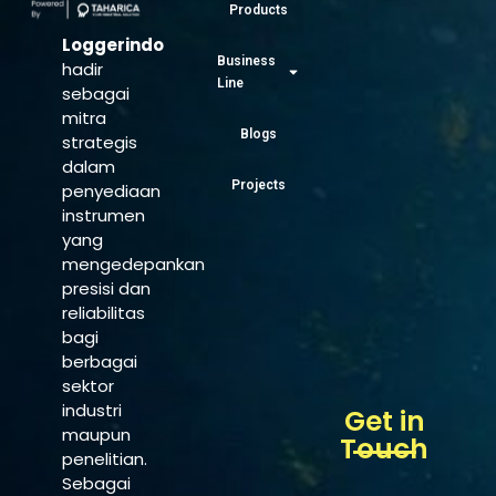
Products
Loggerindo
Business
hadir
Line
sebagai
mitra
Blogs
strategis
dalam
Projects
penyediaan
instrumen
yang
mengedepankan
presisi dan
reliabilitas
bagi
berbagai
sektor
industri
Get in
maupun
Touch
penelitian.
Sebagai