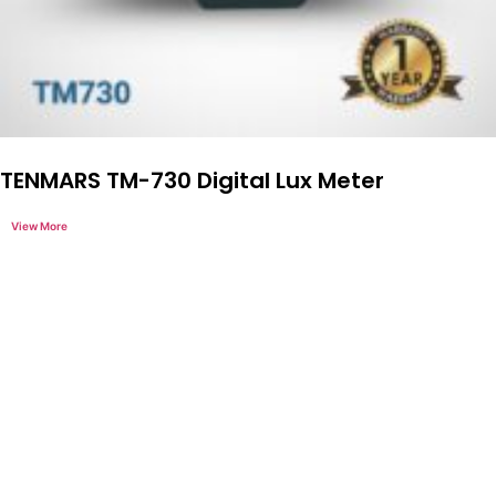
TENMARS TM-730 Digital Lux Meter
Loggerindo
hadir sebagai mitra strategis dalam
penyediaan instrumen yang mengedepankan presisi dan
reliabilitas bagi berbagai sektor industri maupun penelitian.
Sebagai pemegang keagenan tunggal resmi produk HOBO
di Indonesia, kami berkomitmen untuk menghadirkan
teknologi pemantauan lingkungan kelas dunia.
Jl. Radin Inten II No.62, RT.6/RW.14, Duren Sawit, Kec.