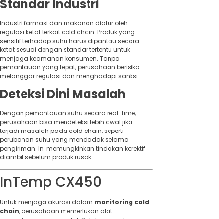
Standar Industri
Industri farmasi dan makanan diatur oleh
regulasi ketat terkait cold chain. Produk yang
sensitif terhadap suhu harus dipantau secara
ketat sesuai dengan standar tertentu untuk
menjaga keamanan konsumen. Tanpa
pemantauan yang tepat, perusahaan berisiko
melanggar regulasi dan menghadapi sanksi.
Deteksi Dini Masalah
Dengan pemantauan suhu secara real-time,
perusahaan bisa mendeteksi lebih awal jika
terjadi masalah pada cold chain, seperti
perubahan suhu yang mendadak selama
pengiriman. Ini memungkinkan tindakan korektif
diambil sebelum produk rusak.
InTemp CX450
Untuk menjaga akurasi dalam
monitoring cold
chain
, perusahaan memerlukan alat