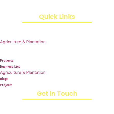
Duren Sawit, Kota Jakarta Timur, Daerah Khusus Ibukota
Jakarta 13440
Quick Links
Products
Business Line
Agriculture & Plantation
Blogs
Projects
Products
Business Line
Agriculture & Plantation
Blogs
Projects
Get in Touch
+6282246373498 (Eki)