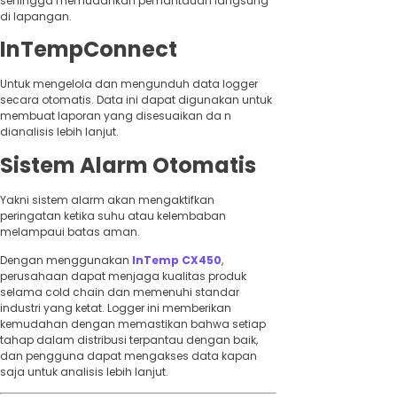
sehingga memudahkan pemantauan langsung
di lapangan.
InTempConnect
Untuk mengelola dan mengunduh data logger
secara otomatis. Data ini dapat digunakan untuk
membuat laporan yang disesuaikan da n
dianalisis lebih lanjut.
Sistem Alarm Otomatis
Yakni sistem alarm akan mengaktifkan
peringatan ketika suhu atau kelembaban
melampaui batas aman.
Dengan menggunakan
InTemp CX450
,
perusahaan dapat menjaga kualitas produk
selama cold chain dan memenuhi standar
industri yang ketat. Logger ini memberikan
kemudahan dengan memastikan bahwa setiap
tahap dalam distribusi terpantau dengan baik,
dan pengguna dapat mengakses data kapan
saja untuk analisis lebih lanjut.