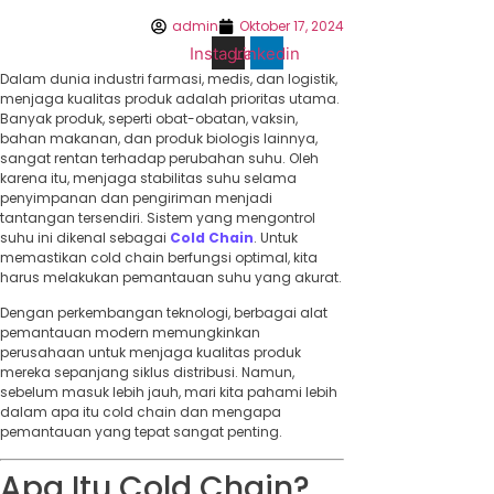
admin
Oktober 17, 2024
Instagram
Linkedin
Dalam dunia industri farmasi, medis, dan logistik,
menjaga kualitas produk adalah prioritas utama.
Banyak produk, seperti obat-obatan, vaksin,
bahan makanan, dan produk biologis lainnya,
sangat rentan terhadap perubahan suhu. Oleh
karena itu, menjaga stabilitas suhu selama
penyimpanan dan pengiriman menjadi
tantangan tersendiri. Sistem yang mengontrol
suhu ini dikenal sebagai
Cold Chain
. Untuk
memastikan cold chain berfungsi optimal, kita
harus melakukan pemantauan suhu yang akurat.
Dengan perkembangan teknologi, berbagai alat
pemantauan modern memungkinkan
perusahaan untuk menjaga kualitas produk
mereka sepanjang siklus distribusi. Namun,
sebelum masuk lebih jauh, mari kita pahami lebih
dalam apa itu cold chain dan mengapa
pemantauan yang tepat sangat penting.
Apa Itu Cold Chain?