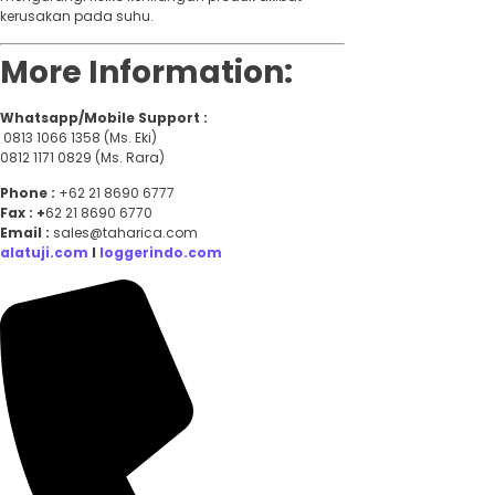
kerusakan pada suhu.
More Information:
Whatsapp/Mobile Support :
0813 1066 1358 (Ms. Eki)
0812 1171 0829 (Ms. Rara)
Phone :
+62 21 8690 6777
Fax : +
62 21 8690 6770
Email :
sales@taharica.com
alatuji.com
I
loggerindo.com