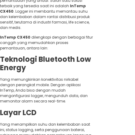
pemantauan yang andal. Salah satu solusi
terbaik yang tersedia saat ini adalah
InTemp
CX450
. Logger ini membantu memantau suhu
dan kelembaban dalam rantai distribusi produk
sensitif, terutama di industri farmasi, life science,
dan medis.
InTemp CX450
dilengkapi dengan berbagai fitur
canggih yang memudahkan proses
pemantauan, antara lain:
Teknologi Bluetooth Low
Energy
Yang memungkinkan konektivitas nirkabel
dengan perangkat mobile. Dengan aplikasi
InTemp, Anda bisa dengan mudah
mengonfigurasi logger, mengunduh data, dan
memonitor alarm secara real-time.
Layar LCD
Yang menampilkan suhu dan kelembaban saat
ini, status logging, serta penggunaan baterai,