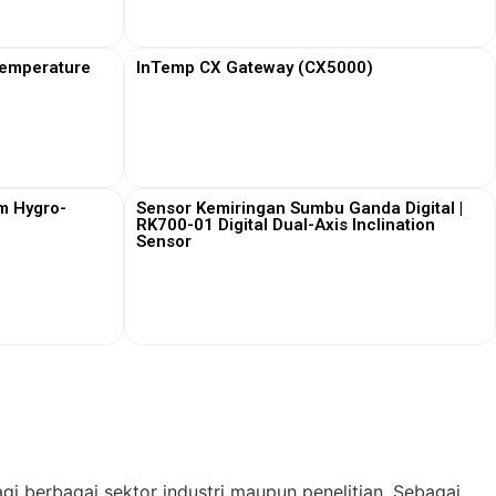
View More
Temperature
InTemp CX Gateway (CX5000)
View More
m Hygro-
Sensor Kemiringan Sumbu Ganda Digital |
RK700-01 Digital Dual-Axis Inclination
Sensor
View More
gi berbagai sektor industri maupun penelitian. Sebagai