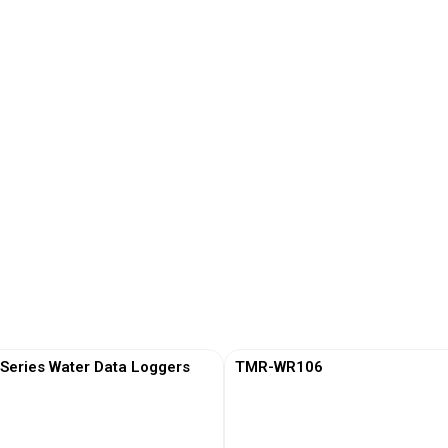
eries Water Data Loggers
TMR-WR106