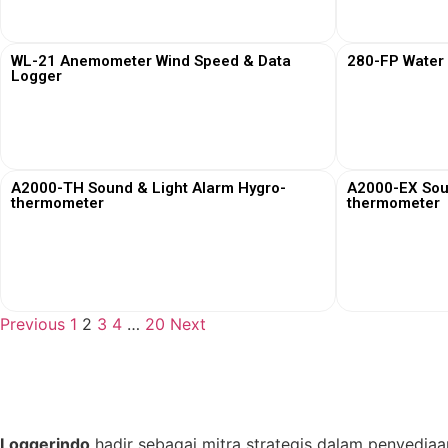
View More
WL-21 Anemometer Wind Speed & Data
280-FP Water
Logger
View More
A2000-TH Sound & Light Alarm Hygro-
A2000-EX Sou
thermometer
thermometer
View More
Previous
1
2
3
4
…
20
Next
Loggerindo
hadir sebagai mitra strategis dalam penyediaa