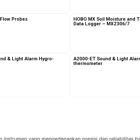
View More
View More
 Flow Probes
HOBO MX Soil Moisture and 
Data Logger – MX2306/7
View More
View More
nd & Light Alarm Hygro-
A2000-ET Sound & Light Alar
thermometer
View More
View More
n instrumen yang mengedepankan presisi dan reliabilitas ba