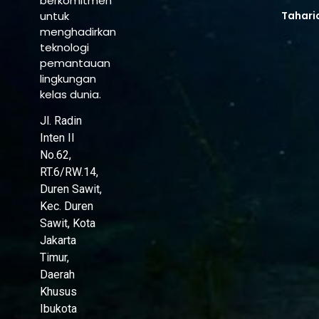
berkomitmen
untuk
Tahari
menghadirkan
teknologi
pemantauan
lingkungan
kelas dunia.
Jl. Radin
Inten II
No.62,
RT.6/RW.14,
Duren Sawit,
Kec. Duren
Sawit, Kota
Jakarta
Timur,
Daerah
Khusus
Ibukota