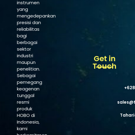
instrumen
yang
mengedepankan
presisi dan
reliabilitas
bagi
berbagai
sektor
industri
Get in
maupun
Touch
penelitian.
Sebagai
pemegang
+628
keagenan
tunggal
resmi
sales@
produk
HOBO di
Tahari
Indonesia,
kami