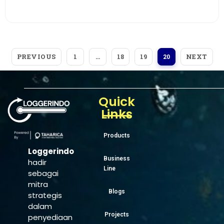
View More
PREVIOUS
NEXT
1
…
18
19
20
Quick
Links
Products
Loggerindo
Business
hadir
Line
sebagai
mitra
Blogs
strategis
dalam
Projects
penyediaan