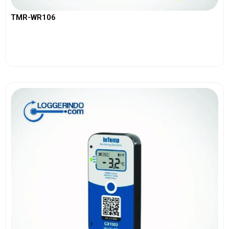
TMR-WR106
View More