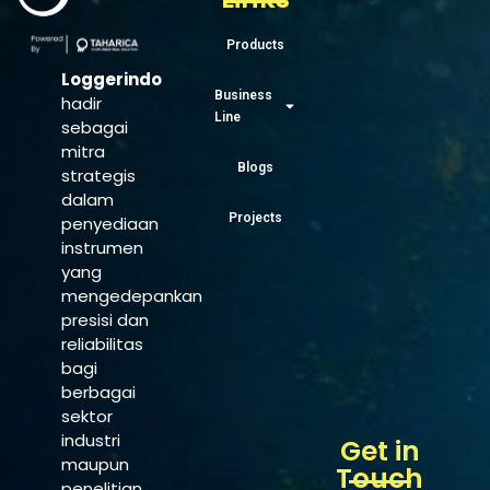
Products
Loggerindo
Business
hadir
Line
sebagai
mitra
Blogs
strategis
dalam
Projects
penyediaan
instrumen
yang
mengedepankan
presisi dan
reliabilitas
bagi
berbagai
sektor
industri
Get in
maupun
Touch
penelitian.