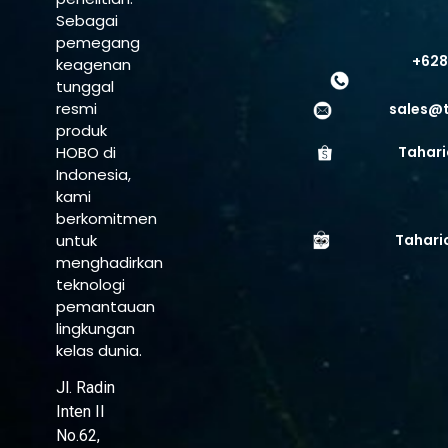
Sebagai
pemegang
+628
keagenan
tunggal
resmi
sales@
produk
HOBO di
Tahari
Indonesia,
kami
berkomitmen
untuk
Tahari
menghadirkan
teknologi
pemantauan
lingkungan
kelas dunia.
Jl. Radin
Inten II
No.62,