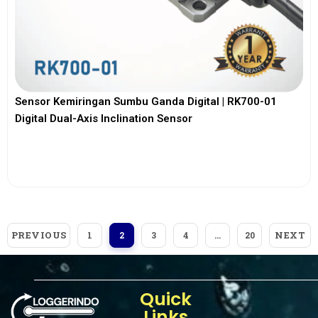
Sensor Kemiringan Sumbu Ganda Digital | RK700-01
Digital Dual-Axis Inclination Sensor
View More
PREVIOUS
NEXT
1
2
3
4
…
20
Quick
Links