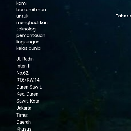
kami
berkomitmen
untuk
Tahari
menghadirkan
teknologi
pemantauan
lingkungan
kelas dunia.
Jl. Radin
Inten II
No.62,
RT.6/RW.14,
Duren Sawit,
Kec. Duren
Sawit, Kota
Jakarta
Timur,
Daerah
Khusus