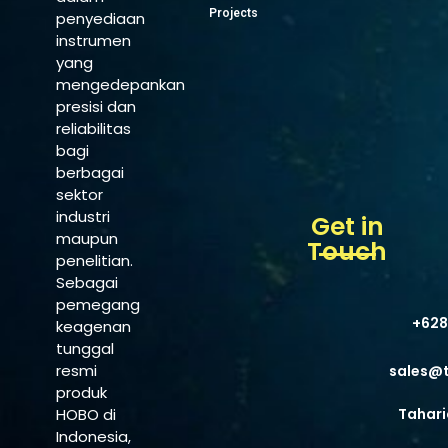
Projects
penyediaan
instrumen
yang
mengedepankan
presisi dan
reliabilitas
bagi
berbagai
sektor
industri
Get in
maupun
Touch
penelitian.
Sebagai
pemegang
+628
keagenan
tunggal
resmi
sales@
produk
HOBO di
Tahari
Indonesia,