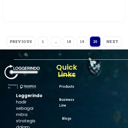
View More
PREVIOUS
NEXT
1
…
18
19
20
Quick
Links
Products
Loggerindo
Business
hadir
Line
sebagai
mitra
Blogs
strategis
dalam