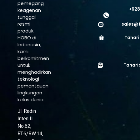
pemegang
+628
keagenan
tunggal
resmi
sales@
produk
HOBO di
Tahari
Indonesia,
kami
berkomitmen
untuk
Tahari
menghadirkan
teknologi
pemantauan
lingkungan
kelas dunia.
Jl. Radin
Inten II
No.62,
RT.6/RW.14,