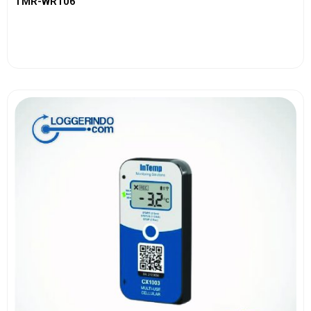
TMR-WR106
View More