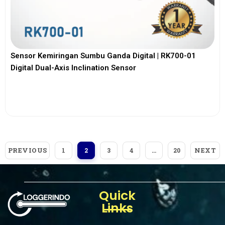
Sensor Kemiringan Sumbu Ganda Digital | RK700-01
Digital Dual-Axis Inclination Sensor
View More
PREVIOUS
NEXT
1
2
3
4
…
20
Quick
Links