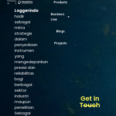
Products
Loggerindo
Business
hadir
Line
sebagai
mitra
Blogs
strategis
dalam
Projects
penyediaan
instrumen
yang
mengedepankan
presisi dan
reliabilitas
bagi
berbagai
sektor
industri
Get in
maupun
Touch
penelitian.
Sebagai