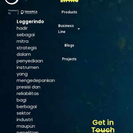
Products
Loggerindo
Business
hadir
Line
sebagai
mitra
Blogs
strategis
dalam
Projects
penyediaan
instrumen
yang
mengedepankan
presisi dan
reliabilitas
bagi
berbagai
sektor
industri
Get in
maupun
Touch
penelitian.