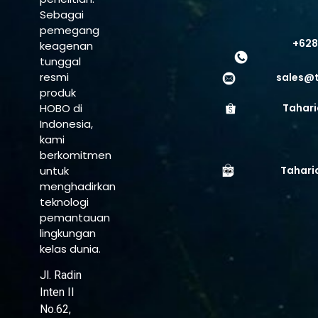
Sebagai
pemegang
+628
keagenan
tunggal
resmi
sales@
produk
HOBO di
Tahari
Indonesia,
kami
berkomitmen
untuk
Tahari
menghadirkan
teknologi
pemantauan
lingkungan
kelas dunia.
Jl. Radin
Inten II
No.62,