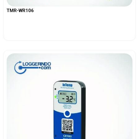
TMR-WR106
View More