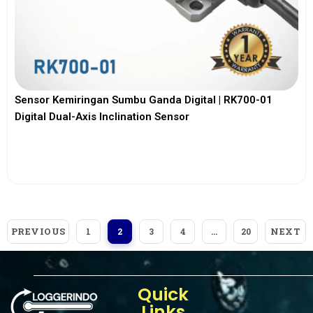
Sensor Kemiringan Sumbu Ganda Digital | RK700-01
Digital Dual-Axis Inclination Sensor
View More
PREVIOUS
NEXT
1
2
3
4
…
20
Quick
Links