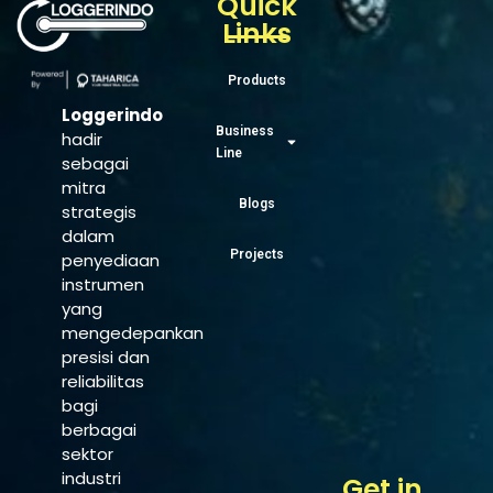
Quick
Links
Products
Loggerindo
Business
hadir
Line
sebagai
mitra
Blogs
strategis
dalam
Projects
penyediaan
instrumen
yang
mengedepankan
presisi dan
reliabilitas
bagi
berbagai
sektor
industri
Get in