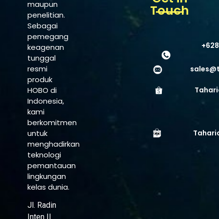
maupun
Touch
penelitian.
Sebagai
pemegang
+628
keagenan
tunggal
resmi
sales@
produk
HOBO di
Tahari
Indonesia,
kami
berkomitmen
untuk
Tahari
menghadirkan
teknologi
pemantauan
lingkungan
kelas dunia.
Jl. Radin
Inten II