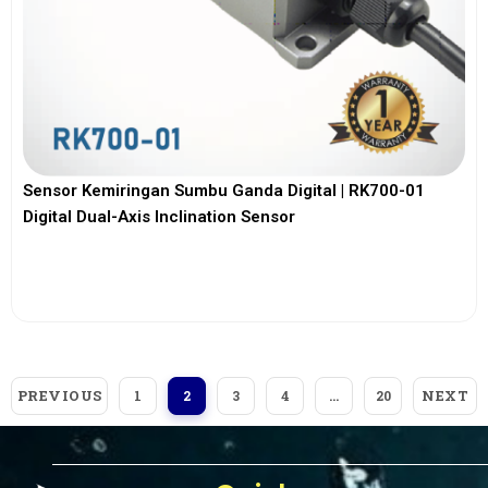
Sensor Kemiringan Sumbu Ganda Digital | RK700-01
Digital Dual-Axis Inclination Sensor
View More
PREVIOUS
NEXT
1
2
3
4
…
20