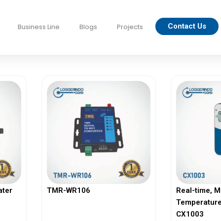
Contact Us
Business Line
Blogs
Projects
ater
TMR-WR106
Real-time, M
Temperature
CX1003