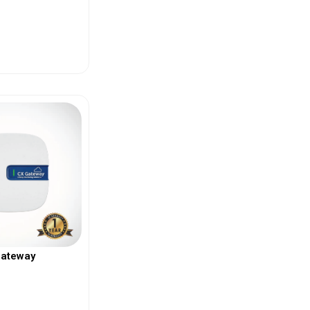
ew More
Gateway