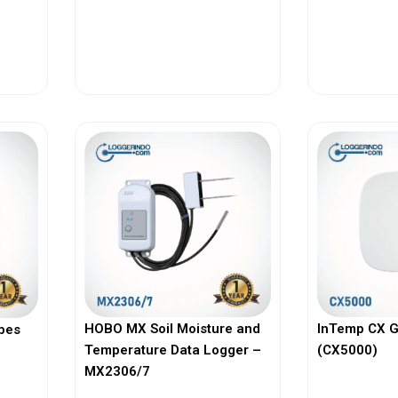
View More
Vi
HOBO MX Soil Moisture and
InTemp CX 
bes
Temperature Data Logger –
(CX5000)
MX2306/7