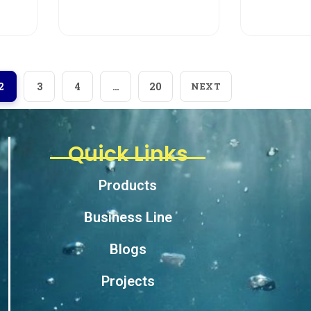
View More
Vi
2
3
4
…
20
NEXT
Quick Links
Products
Business Line
Blogs
Projects