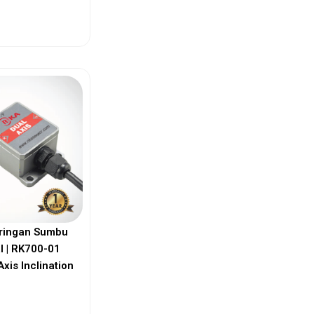
ew More
ringan Sumbu
l | RK700-01
Axis Inclination