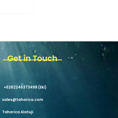
ew More
Get in Touch
+6282246373498 (Eki)
sales@taharica.com
Taharica Alatuji