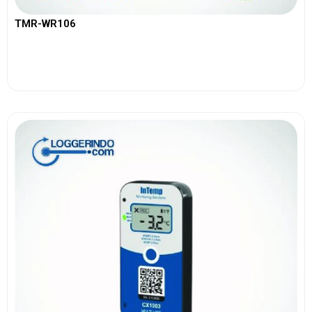
TMR-WR106
View More