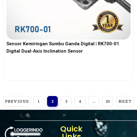
Sensor Kemiringan Sumbu Ganda Digital | RK700-01
Digital Dual-Axis Inclination Sensor
View More
PREVIOUS
NEXT
1
2
3
4
…
20
Quick
Links