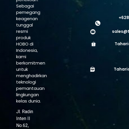
Sebagai
pemegang
+628
keagenan
tunggal
resmi
sales@
produk
HOBO di
Tahari
Indonesia,
kami
berkomitmen
untuk
Tahari
menghadirkan
teknologi
pemantauan
lingkungan
kelas dunia.
Jl. Radin
Inten II
No.62,