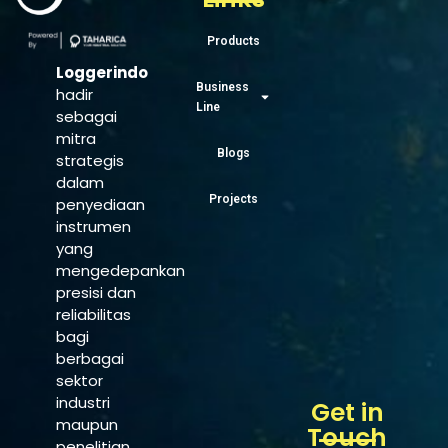
Products
Loggerindo
Business
hadir
Line
sebagai
mitra
Blogs
strategis
dalam
Projects
penyediaan
instrumen
yang
mengedepankan
presisi dan
reliabilitas
bagi
berbagai
sektor
industri
Get in
maupun
Touch
penelitian.