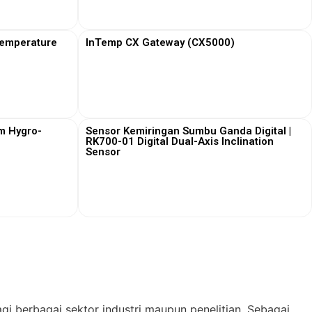
View More
Temperature
InTemp CX Gateway (CX5000)
View More
m Hygro-
Sensor Kemiringan Sumbu Ganda Digital |
RK700-01 Digital Dual-Axis Inclination
Sensor
View More
gi berbagai sektor industri maupun penelitian. Sebagai