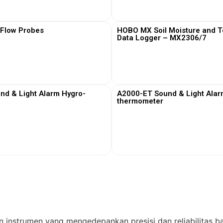
View More
View More
 Flow Probes
HOBO MX Soil Moisture and 
Data Logger – MX2306/7
View More
View More
nd & Light Alarm Hygro-
A2000-ET Sound & Light Alar
thermometer
View More
View More
n instrumen yang mengedepankan presisi dan reliabilitas ba