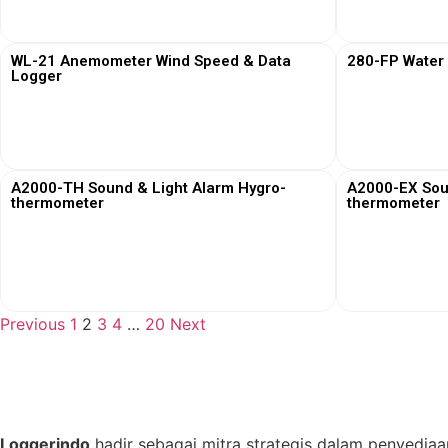
View More
WL-21 Anemometer Wind Speed & Data
280-FP Water
Logger
View More
A2000-TH Sound & Light Alarm Hygro-
A2000-EX Sou
thermometer
thermometer
View More
Previous
1
2
3
4
…
20
Next
Loggerindo
hadir sebagai mitra strategis dalam penyediaa