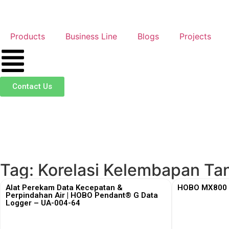
Products
Business Line
Blogs
Projects
Contact Us
Tag: Korelasi Kelembapan T
Alat Perekam Data Kecepatan &
HOBO MX800 S
Perpindahan Air | HOBO Pendant® G Data
Logger – UA-004-64