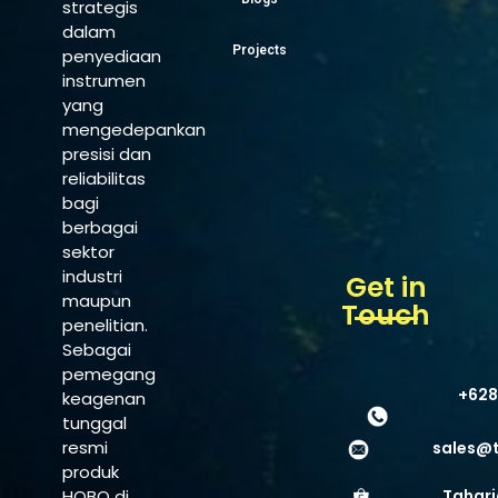
strategis
dalam
Projects
penyediaan
instrumen
yang
mengedepankan
presisi dan
reliabilitas
bagi
berbagai
sektor
industri
Get in
maupun
Touch
penelitian.
Sebagai
pemegang
+628
keagenan
tunggal
resmi
sales@
produk
HOBO di
Tahari