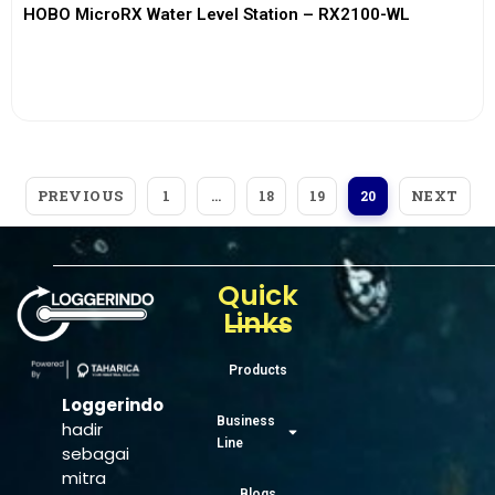
HOBO MicroRX Water Level Station – RX2100-WL
View More
PREVIOUS
NEXT
1
…
18
19
20
Quick
Links
Products
Loggerindo
Business
hadir
Line
sebagai
mitra
Blogs