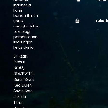
Indonesia,
kami
berkomitmen
untuk
Tahari
menghadirkan
teknologi
pemantauan
lingkungan
kelas dunia.
Jl. Radin
Inten II
No.62,
RT.6/RW.14,
Duren Sawit,
Kec. Duren
Sawit, Kota
Jakarta
Timur,