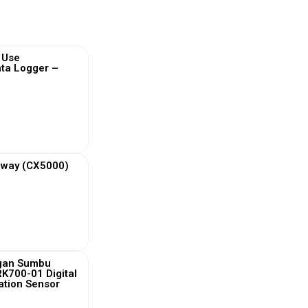
i Use
ta Logger –
 More
eway (CX5000)
 More
ngan Sumbu
RK700-01 Digital
nation Sensor