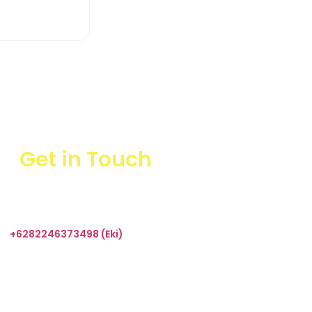
 More
Get in Touch
+6282246373498 (Eki)
sales@taharica.com
Taharica Alatuji