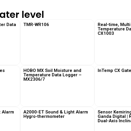
ter level
er Data
TMR-WR106
Real-time, Mult
Temperature Da
CX1003
View More
View
es
HOBO MX Soil Moisture and
InTemp CX Gat
Temperature Data Logger –
MX2306/7
View More
View
t Alarm
A2000-ET Sound & Light Alarm
Sensor Kemiri
Hygro-thermometer
Ganda Digital | 
Dual-Axis Incli