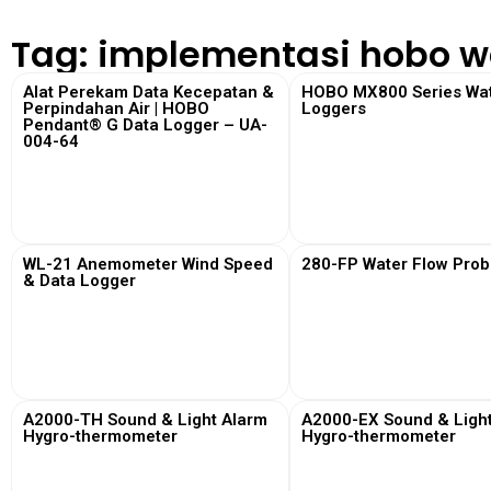
Tag: implementasi hobo wa
Alat Perekam Data Kecepatan &
HOBO MX800 Series Wat
Perpindahan Air | HOBO
Loggers
Pendant® G Data Logger – UA-
004-64
View More
View More
WL-21 Anemometer Wind Speed
280-FP Water Flow Prob
& Data Logger
View More
View More
A2000-TH Sound & Light Alarm
A2000-EX Sound & Ligh
Hygro-thermometer
Hygro-thermometer