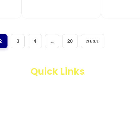
View More
View
2
3
4
…
20
NEXT
Quick Links
Products
Business Line
Blogs
Projects