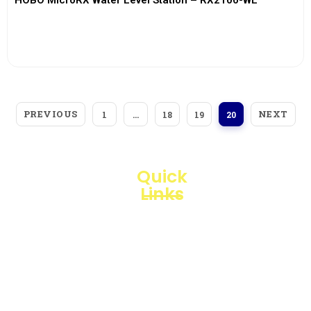
HOBO MicroRX Water Level Station – RX2100-WL
View More
PREVIOUS
NEXT
1
…
18
19
20
Quick
Links
Loggerindo
hadir
Products
sebagai
mitra
Business
strategis
Line
dalam
penyediaan
Blogs