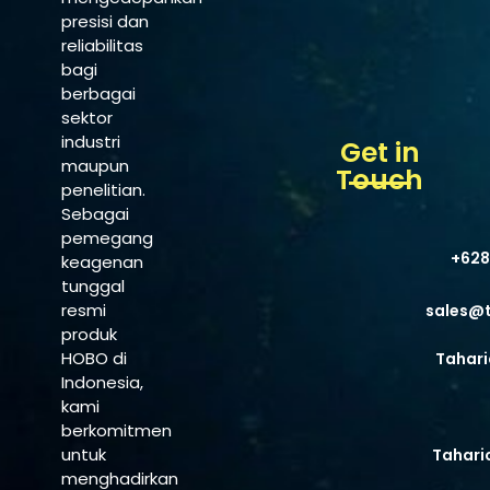
presisi dan
reliabilitas
bagi
berbagai
sektor
industri
Get in
maupun
Touch
penelitian.
Sebagai
pemegang
+628
keagenan
tunggal
resmi
sales@
produk
HOBO di
Tahari
Indonesia,
kami
berkomitmen
untuk
Tahari
menghadirkan