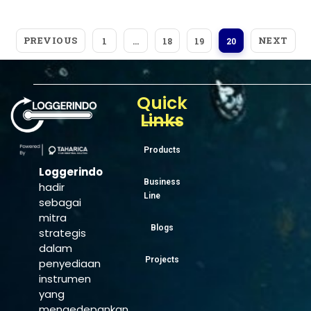
PREVIOUS
NEXT
1
…
18
19
20
Quick
Links
Products
Loggerindo
Business
hadir
Line
sebagai
mitra
Blogs
strategis
dalam
Projects
penyediaan
instrumen
yang
mengedepankan