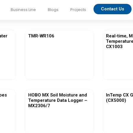
Contact Us
Business Line
Blogs
Projects
ater
TMR-WR106
Real-time, M
Temperature
CX1003
View More
Vi
bes
HOBO MX Soil Moisture and
InTemp CX 
Temperature Data Logger –
(CX5000)
MX2306/7
View More
Vi