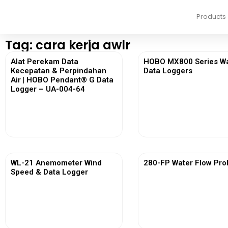
Products
Tag: cara kerja awlr
Alat Perekam Data
HOBO MX800 Series W
Kecepatan & Perpindahan
Data Loggers
Air | HOBO Pendant® G Data
Logger – UA-004-64
View More
View More
WL-21 Anemometer Wind
280-FP Water Flow Pro
Speed & Data Logger
View More
View More