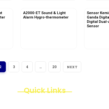
ht
A2000-ET Sound & Light
Sensor Kemi
ter
Alarm Hygro-thermometer
Ganda Digita
Digital Dual-
Sensor
View More
Vi
2
3
4
…
20
NEXT
Quick Links
Products