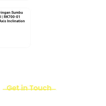
ringan Sumbu
l | RK700-01
Axis Inclination
ew More
Get in Touch