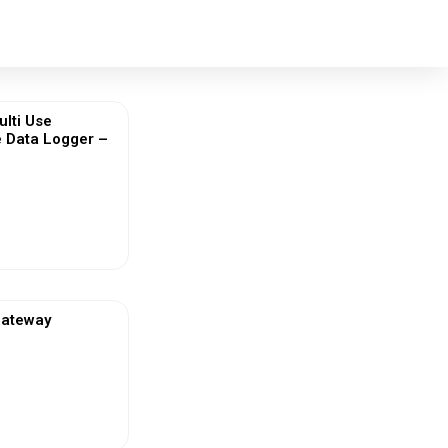
ulti Use
 Data Logger –
ew More
Gateway
ew More