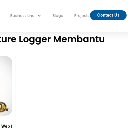
Contact Us
Business Line
Blogs
Projects
ture Logger Membantu
a
 Web |