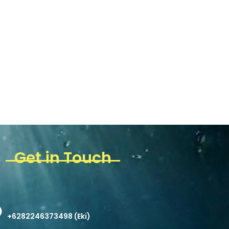
Get in Touch
+6282246373498 (Eki)