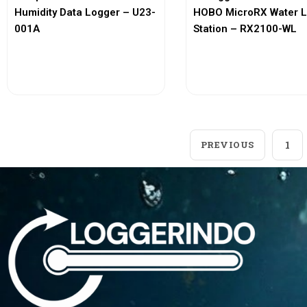
Humidity Data Logger – U23-
HOBO MicroRX Water L
001A
Station – RX2100-WL
View More
View More
PREVIOUS
1