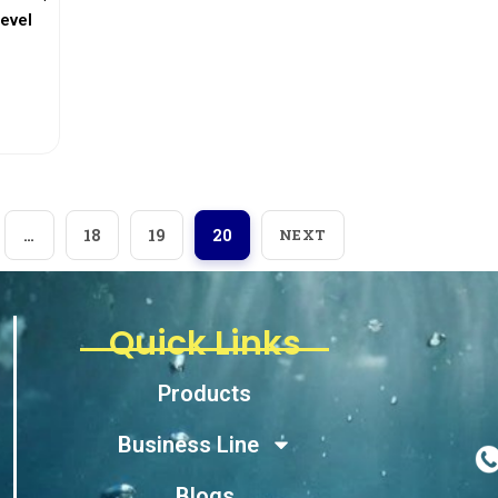
evel
…
18
19
20
NEXT
Quick Links
Products
Business Line
Blogs