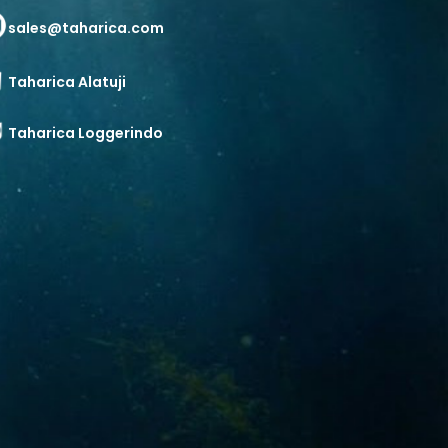
sales@taharica.com
Taharica Alatuji
Taharica Loggerindo