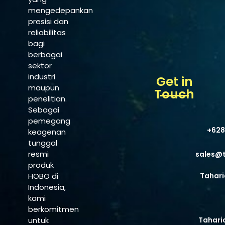
mengedepankan
presisi dan
reliabilitas
bagi
berbagai
sektor
industri
Get in
maupun
Touch
penelitian.
Sebagai
pemegang
+628
keagenan
tunggal
resmi
sales@
produk
HOBO di
Tahari
Indonesia,
kami
berkomitmen
untuk
Tahari