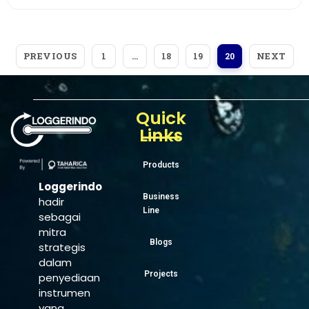
PREVIOUS
NEXT
1
…
18
19
20
Quick
Links
Products
Loggerindo
Business
hadir
Line
sebagai
mitra
Blogs
strategis
dalam
Projects
penyediaan
instrumen
yang