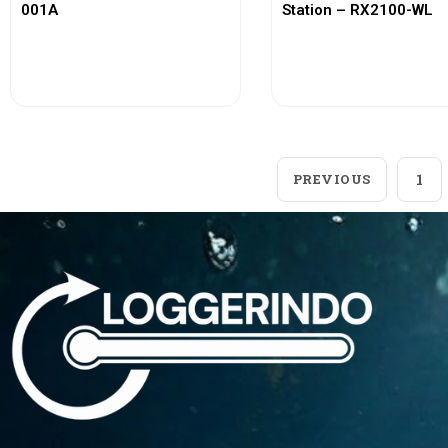
001A
Station – RX2100-WL
View More
View More
PREVIOUS
1