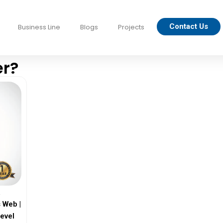
Contact Us
Business Line
Blogs
Projects
er?
a
 Web |
evel