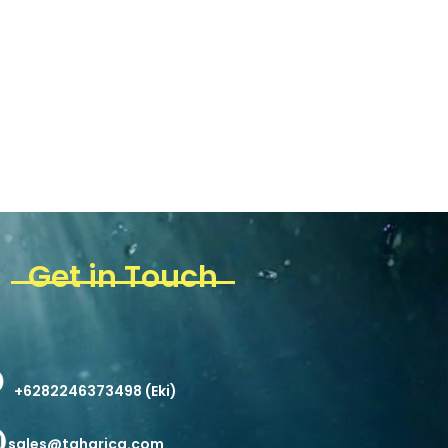
Get in Touch
+6282246373498 (Eki)
sales@taharica.com