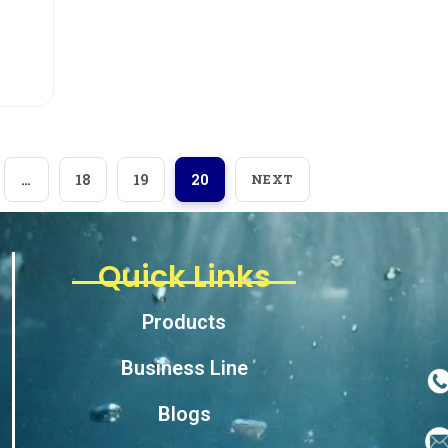
…
18
19
20
NEXT
Quick Links
Products
Business Line
Blogs