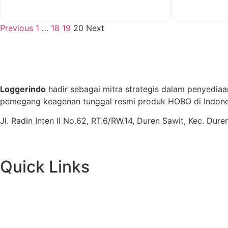
View More
Previous
1
…
18
19
20
Next
Loggerindo
hadir sebagai mitra strategis dalam penyediaa
pemegang keagenan tunggal resmi produk HOBO di Indones
Jl. Radin Inten II No.62, RT.6/RW.14, Duren Sawit, Kec. Du
Quick Links