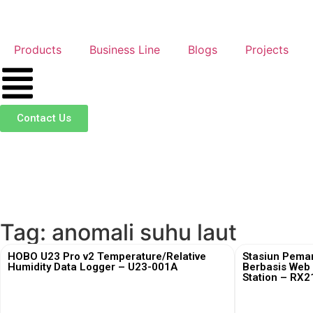
Products
Business Line
Blogs
Projects
Contact Us
Tag: anomali suhu laut
HOBO U23 Pro v2 Temperature/Relative
Stasiun Peman
Humidity Data Logger – U23-001A
Berbasis Web 
Station – RX