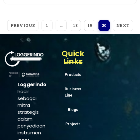
PREVIOUS
NEXT
1
…
18
19
20
Quick
Links
Products
Loggerindo
Business
hadir
Line
sebagai
mitra
Blogs
strategis
dalam
Projects
penyediaan
instrumen
yang