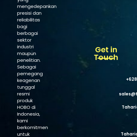
mengedepankan
presisi dan
reliabilitas
bagi
berbagai
sektor
industri
Get in
maupun
Touch
penelitian.
Sebagai
pemegang
+628
keagenan
tunggal
resmi
sales@
produk
HOBO di
Tahari
Indonesia,
kami
berkomitmen
untuk
Tahari