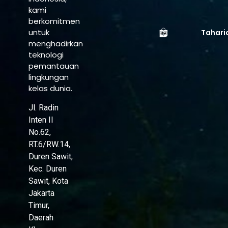
kami
berkomitmen
untuk
Tahari
menghadirkan
teknologi
pemantauan
lingkungan
kelas dunia.
Jl. Radin
Inten II
No.62,
RT.6/RW.14,
Duren Sawit,
Kec. Duren
Sawit, Kota
Jakarta
Timur,
Daerah