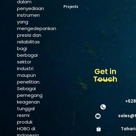
dalam
Projects
penyediaan
instrumen
yang
mengedepankan
presisi dan
reliabilitas
bagi
berbagai
sektor
industri
Get in
maupun
Touch
penelitian.
Sebagai
pemegang
+628
keagenan
tunggal
resmi
sales@
produk
HOBO di
Tahari
Indonesia,