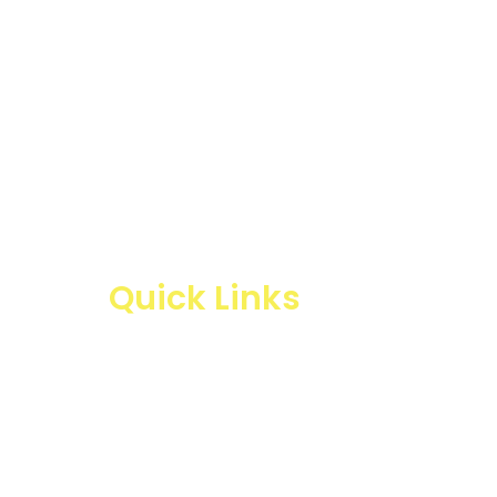
Quick Links
Products
Business Line
Blogs