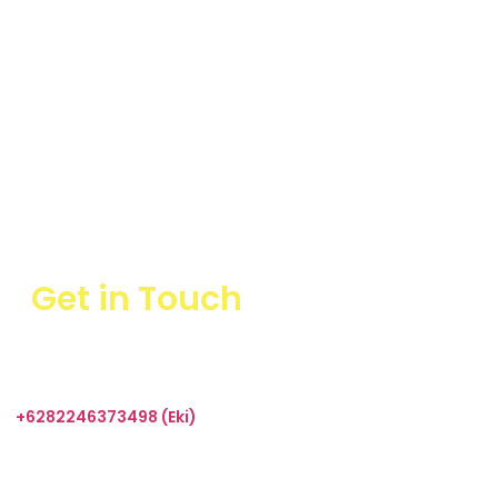
Get in Touch
+6282246373498 (Eki)
sales@taharica.com