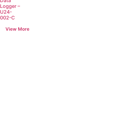
Data
Logger –
U24-
002-C
Loggerindo
hadir sebagai mitra strategis
dalam penyediaan instrumen yang
mengedepankan presisi dan reliabilitas bagi
berbagai sektor industri maupun penelitian.
Sebagai pemegang keagenan tunggal resmi
produk HOBO di Indonesia, kami berkomitmen