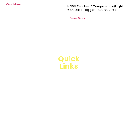
HOBO Pendant® Temperature/Light
64K Data Logger – UA-002-64
Quick
Links
Loggerindo
hadir
Products
sebagai
mitra
Business
strategis
Line
dalam
penyediaan
Blogs
instrumen
yang
Projects
mengedepankan