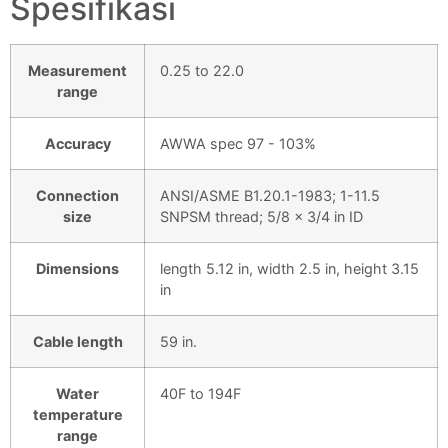
Spesifikasi
Measurement
0.25 to 22.0
range
Accuracy
AWWA spec 97 - 103%
Connection
ANSI/ASME B1.20.1-1983; 1-11.5
size
SNPSM thread; 5/8 x 3/4 in ID
Dimensions
length 5.12 in, width 2.5 in, height 3.15
in
Cable length
59 in.
Water
40F to 194F
temperature
range