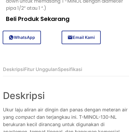
down untuk memasang T-MINOL dengan diameter
pipa 1/2” atau 1 “.)
Beli Produk Sekarang
WhatsApp
Email Kami
Deskripsi
Fitur Unggulan
Spesifikasi
Deskripsi
Ukur laju aliran air dingin dan panas dengan meteran air
yang
compact
dan terjangkau ini. T-MINOL-130-NL
berukuran kecil dirancang untuk digunakan di
apartemen, tempat tinggal, dan bangunan komersial