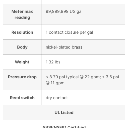
Meter max
99,999,999 US gal
reading
Resolution
1 contact closure per gal
Body
nickel-plated brass
Weight
1.32 lbs
Pressure drop
< 8.70 psi typical @ 22 gpm; < 3.6 psi
@ 11 gpm
Reed switch
dry contact
UL Listed
ABSI/NSF61 Certified