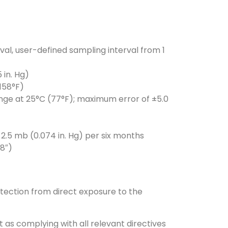
val, user-defined sampling interval from 1
 in. Hg)
158°F)
range at 25°C (77°F); maximum error of ±5.0
2.5 mb (0.074 in. Hg) per six months
/8″)
tection from direct exposure to the
t as complying with all relevant directives