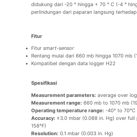
didukung dari -20 ° hingga + 70 ° C (-4 ° hin
perlindungan dari paparan langsung terhadap
Fitur
Fitur
smart-sensor
Rentang mulai dari 660 mb hingga 1070 mb (1
Kompatibel dengan data logger H22
Spesifikasi
Measurement parameters:
average over logg
Measurement range:
660 mb to 1070 mb (19.
Operating temperature range:
-40° to 70°C 
Accuracy:
±3.0 mbar (0.088 in. Hg) over full
158°F)
Resolution:
0.1 mbar (0.003 in. Hg)