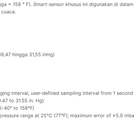
gga + 158 ° F).
Smart-sensor
khusus ini digunakan di dalam
 cuaca.
9,47 hingga 31,55 inHg)
ing interval, user-defined sampling interval from 1 second
47 to 31.55 in. Hg)
(-40° to 158°F)
 pressure range at 25°C (77°F); maximum error of ±5.0 mbar