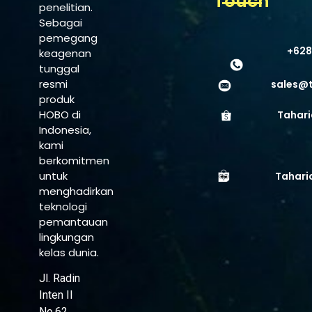
Touch
penelitian.
Sebagai
pemegang
+628
keagenan
tunggal
resmi
sales@
produk
HOBO di
Tahari
Indonesia,
kami
berkomitmen
untuk
Tahari
menghadirkan
teknologi
pemantauan
lingkungan
kelas dunia.
Jl. Radin
Inten II
No.62,