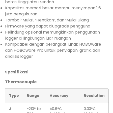
batas tinggi atau rendah
Kapasitas memori besar mampu menyimpan 1,6
juta pengukuran
Tombol ‘Mulai’, ‘Hentikan’, dan ‘Mulai Ulang’
Firmware yang dapat diupgrade pengguna
Pelindung opsional memungkinkan penggunaan
logger di lingkungan luar ruangan
Kompatibel dengan perangkat lunak HOBOware
dan HOBOware Pro untuk penyiapan, grafik, dan
analisis logger
Spesifikasi
Thermocouple
Type
Range
Accuracy
Resolution
J
-210° to
±0.6°C
0.03°C