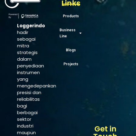
Links
Products
Loggerindo
Business
hadir
Line
sebagai
mitra
Blogs
strategis
dalam
Projects
penyediaan
instrumen
yang
mengedepankan
presisi dan
reliabilitas
bagi
berbagai
sektor
industri
Get in
maupun