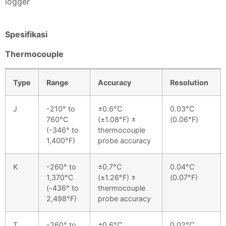
logger
Spesifikasi
Thermocouple
Type
Range
Accuracy
Resolution
J
-210° to
±0.6°C
0.03°C
760°C
(±1.08°F) ±
(0.06°F)
(-346° to
thermocouple
1,400°F)
probe accuracy
K
-260° to
±0.7°C
0.04°C
1,370°C
(±1.26°F) ±
(0.07°F)
(-436° to
thermocouple
2,498°F)
probe accuracy
T
-260° to
±0.6°C
0.02°C