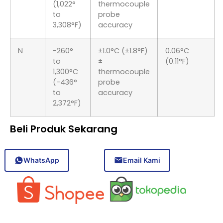
(1,022°
thermocouple
to
probe
3,308°F)
accuracy
N
-260°
±1.0°C (±1.8°F)
0.06°C
to
±
(0.11°F)
1,300°C
thermocouple
(-436°
probe
to
accuracy
2,372°F)
Beli Produk Sekarang
WhatsApp
Email Kami