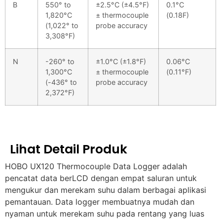
B
550° to
±2.5°C (±4.5°F)
0.1°C
1,820°C
± thermocouple
(0.18F)
(1,022° to
probe accuracy
3,308°F)
N
-260° to
±1.0°C (±1.8°F)
0.06°C
1,300°C
± thermocouple
(0.11°F)
(-436° to
probe accuracy
2,372°F)
Lihat Detail Produk
HOBO UX120 Thermocouple Data Logger adalah
pencatat data berLCD dengan empat saluran untuk
mengukur dan merekam suhu dalam berbagai aplikasi
pemantauan. Data logger membuatnya mudah dan
nyaman untuk merekam suhu pada rentang yang luas