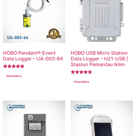
HOBO Pendant® Event
HOBO USB Micro Station
Data Logger – UA-003-64
Data Logger – H21-USB |
Stasiun Pemantau Iklim
Dinilai
5.00
Dinilai
dari 5
5.00
dari 5