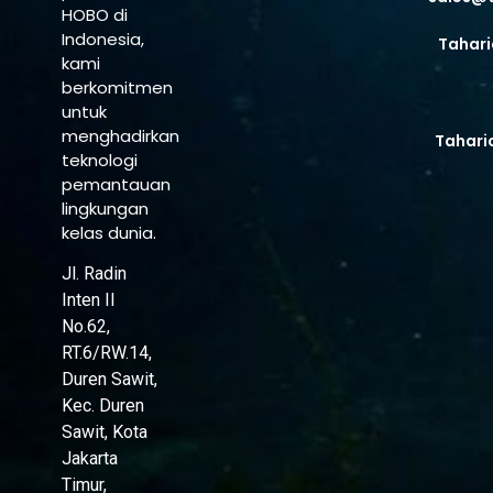
HOBO di
Indonesia,
Tahari
kami
berkomitmen
untuk
menghadirkan
Tahari
teknologi
pemantauan
lingkungan
kelas dunia.
Jl. Radin
Inten II
No.62,
RT.6/RW.14,
Duren Sawit,
Kec. Duren
Sawit, Kota
Jakarta
Timur,