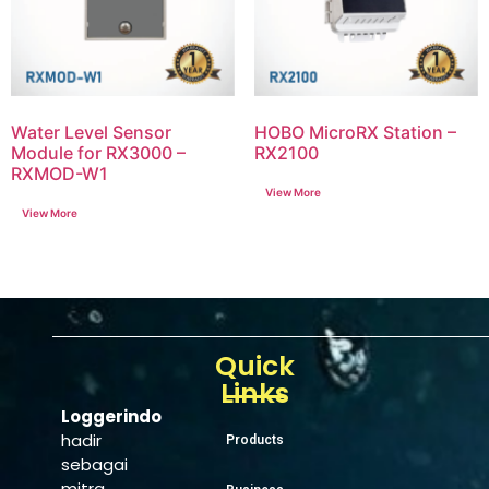
Water Level Sensor
HOBO MicroRX Station –
Module for RX3000 –
RX2100
RXMOD-W1
Quick
Links
Loggerindo
hadir
Products
sebagai
mitra