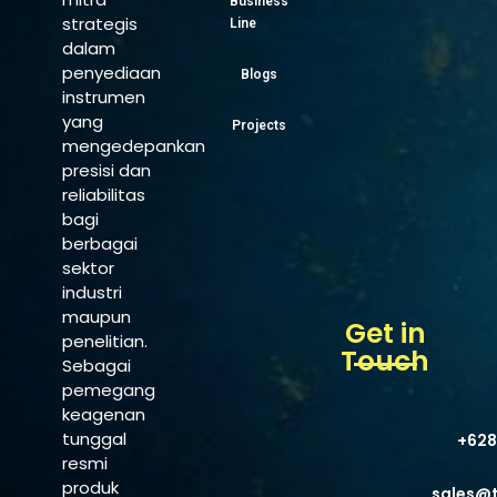
Business
strategis
Line
dalam
penyediaan
Blogs
instrumen
yang
Projects
mengedepankan
presisi dan
reliabilitas
bagi
berbagai
sektor
industri
maupun
Get in
penelitian.
Touch
Sebagai
pemegang
keagenan
tunggal
+628
resmi
produk
sales@