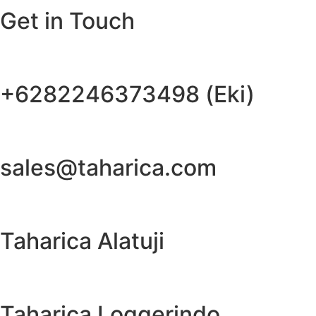
Get in Touch
+6282246373498 (Eki)
sales@taharica.com
Taharica Alatuji
Taharica Loggerindo