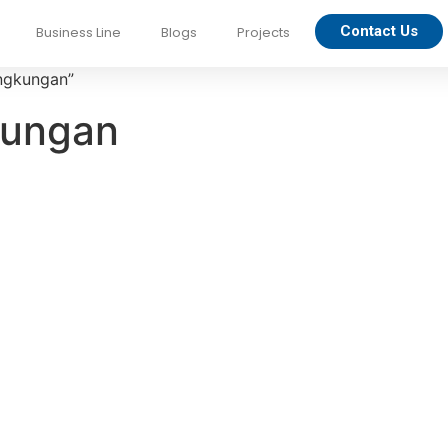
Contact Us
Business Line
Blogs
Projects
ngkungan”
kungan