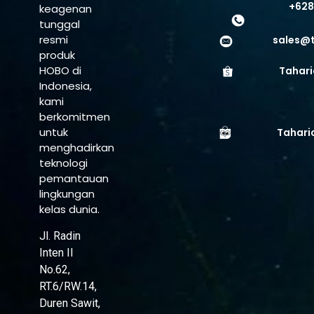
+628
keagenan
tunggal
resmi
sales@
produk
HOBO di
Tahari
Indonesia,
kami
berkomitmen
untuk
Tahari
menghadirkan
teknologi
pemantauan
lingkungan
kelas dunia.
Jl. Radin
Inten II
No.62,
RT.6/RW.14,
Duren Sawit,