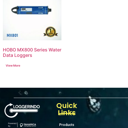
HOBO MX800 Series Water
Data Loggers
Quick
Links
Products