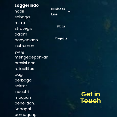
Loggerindo
Business
hadir
Line
sebagai
mitra
Blogs
strategis
dalam
Projects
penyediaan
instrumen
yang
mengedepankan
presisi dan
reliabilitas
bagi
berbagai
sektor
industri
Get in
maupun
Touch
penelitian.
Sebagai
pemegang