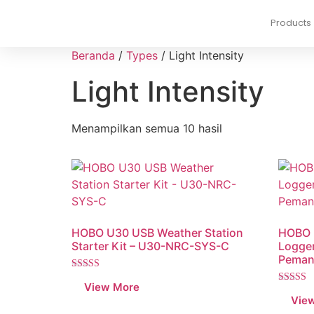
Products
Beranda
/
Types
/ Light Intensity
Light Intensity
Menampilkan semua 10 hasil
HOBO U30 USB Weather Station
HOBO U
Starter Kit – U30-NRC-SYS-C
Logger
Pemant
Dinilai
5.00
Dinilai
dari 5
5.00
dari 5