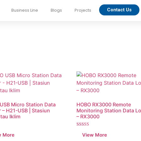
Contact Us
Business Line
Blogs
Projects
SB Micro Station Data
HOBO RX3000 Remote
 – H21-USB | Stasiun
Monitoring Station Data L
au Iklim
– RX3000
Dinilai
5.00
dari 5