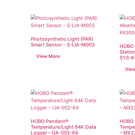
Photosynthetic Light (PAR)
Smart Sensor – S-LIA-M003
HOBO 
Statio
SYS-K
HOBO Pendant®
HOBO 
Temperature/Light 64K Data
Temper
Logger – UA-002-64
– MX2