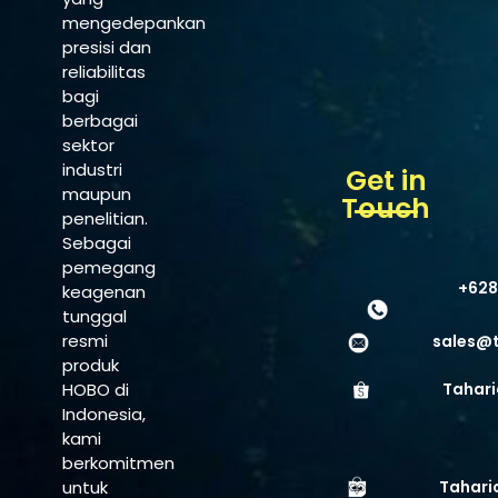
mengedepankan
presisi dan
reliabilitas
bagi
berbagai
sektor
industri
Get in
maupun
Touch
penelitian.
Sebagai
pemegang
+628
keagenan
tunggal
resmi
sales@
produk
HOBO di
Tahari
Indonesia,
kami
berkomitmen
untuk
Tahari