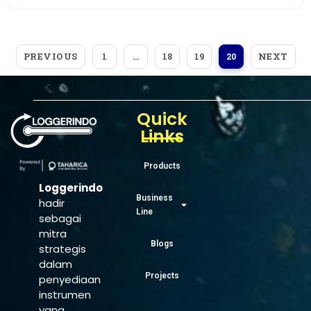
PREVIOUS
NEXT
1
…
18
19
20
Quick
Links
Products
Loggerindo
Business
hadir
Line
sebagai
mitra
Blogs
strategis
dalam
Projects
penyediaan
instrumen
yang