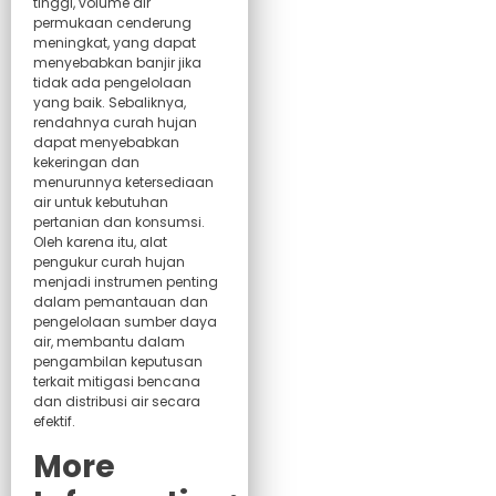
tinggi, volume air
permukaan cenderung
meningkat, yang dapat
menyebabkan banjir jika
tidak ada pengelolaan
yang baik. Sebaliknya,
rendahnya curah hujan
dapat menyebabkan
kekeringan dan
menurunnya ketersediaan
air untuk kebutuhan
pertanian dan konsumsi.
Oleh karena itu, alat
pengukur curah hujan
menjadi instrumen penting
dalam pemantauan dan
pengelolaan sumber daya
air, membantu dalam
pengambilan keputusan
terkait mitigasi bencana
dan distribusi air secara
efektif.
More