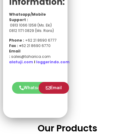
Information:
Whatsapp/Mobile
Support :
0813 1066 1358 (Ms. Eki)
0812 1171 0829 (Ms. Rara)
Phone :
+62 21 8690 6777
Fax : +
62 21 8690 6770
Email
:
sales@taharica.com
alatuji.com
I
loggerindo.com
Whatsapp
Email
Our Products