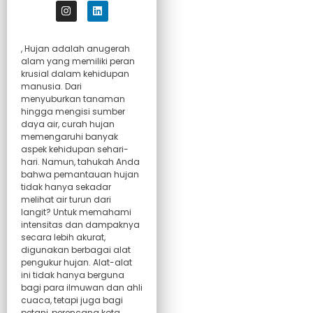
, Hujan adalah anugerah
alam yang memiliki peran
krusial dalam kehidupan
manusia. Dari
menyuburkan tanaman
hingga mengisi sumber
daya air, curah hujan
memengaruhi banyak
aspek kehidupan sehari-
hari. Namun, tahukah Anda
bahwa pemantauan hujan
tidak hanya sekadar
melihat air turun dari
langit? Untuk memahami
intensitas dan dampaknya
secara lebih akurat,
digunakan berbagai alat
pengukur hujan. Alat-alat
ini tidak hanya berguna
bagi para ilmuwan dan ahli
cuaca, tetapi juga bagi
petani, perencana kota,