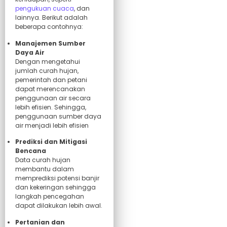
pengukuan cuaca
, dan
lainnya. Berikut adalah
beberapa contohnya:
Manajemen Sumber
Daya Air
Dengan mengetahui
jumlah curah hujan,
pemerintah dan petani
dapat merencanakan
penggunaan air secara
lebih efisien. Sehingga,
penggunaan sumber daya
air menjadi lebih efisien
Prediksi dan Mitigasi
Bencana
Data curah hujan
membantu dalam
memprediksi potensi banjir
dan kekeringan sehingga
langkah pencegahan
dapat dilakukan lebih awal.
Pertanian dan