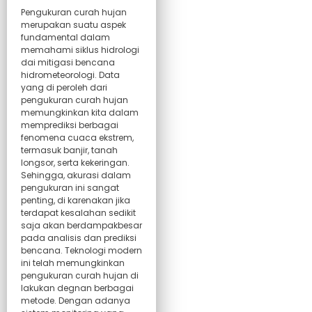
Pengukuran curah hujan
merupakan suatu aspek
fundamental dalam
memahami siklus hidrologi
dai mitigasi bencana
hidrometeorologi. Data
yang di peroleh dari
pengukuran curah hujan
memungkinkan kita dalam
memprediksi berbagai
fenomena cuaca ekstrem,
termasuk banjir, tanah
longsor, serta kekeringan.
Sehingga, akurasi dalam
pengukuran ini sangat
penting, di karenakan jika
terdapat kesalahan sedikit
saja akan berdampakbesar
pada analisis dan prediksi
bencana. Teknologi modern
ini telah memungkinkan
pengukuran curah hujan di
lakukan degnan berbagai
metode. Dengan adanya