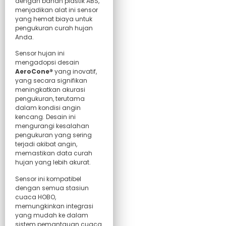
dengan bahan plastik ABS,
menjadikan alat ini sensor
yang hemat biaya untuk
pengukuran curah hujan
Anda.
Sensor hujan ini
mengadopsi desain
AeroCone®
yang inovatif,
yang secara signifikan
meningkatkan akurasi
pengukuran, terutama
dalam kondisi angin
kencang. Desain ini
mengurangi kesalahan
pengukuran yang sering
terjadi akibat angin,
memastikan data curah
hujan yang lebih akurat.
Sensor ini kompatibel
dengan semua stasiun
cuaca HOBO,
memungkinkan integrasi
yang mudah ke dalam
sistem pemantauan cuaca