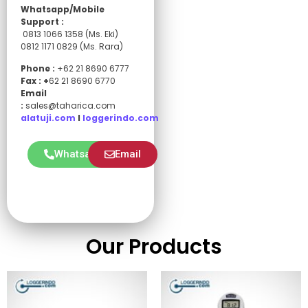
Whatsapp/Mobile
Support :
0813 1066 1358 (Ms. Eki)
0812 1171 0829 (Ms. Rara)
Phone :
+62 21 8690 6777
Fax : +
62 21 8690 6770
Email
:
sales@taharica.com
alatuji.com
I
loggerindo.com
Whatsapp
Email
Our Products