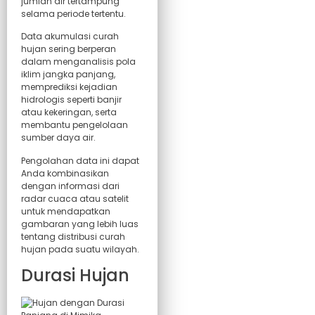
jumlah air tertampung
selama periode tertentu.
Data akumulasi curah
hujan sering berperan
dalam menganalisis pola
iklim jangka panjang,
memprediksi kejadian
hidrologis seperti banjir
atau kekeringan, serta
membantu pengelolaan
sumber daya air.
Pengolahan data ini dapat
Anda kombinasikan
dengan informasi dari
radar cuaca atau satelit
untuk mendapatkan
gambaran yang lebih luas
tentang distribusi curah
hujan pada suatu wilayah.
Durasi Hujan