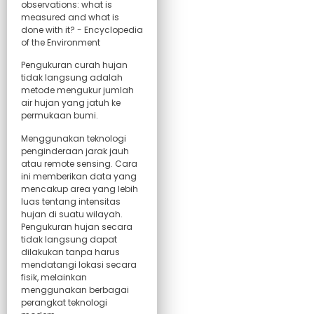
Pengukuran curah hujan
tidak langsung adalah
metode mengukur jumlah
air hujan yang jatuh ke
permukaan bumi.
Menggunakan teknologi
penginderaan jarak jauh
atau remote sensing. Cara
ini memberikan data yang
mencakup area yang lebih
luas tentang intensitas
hujan di suatu wilayah.
Pengukuran hujan secara
tidak langsung dapat
dilakukan tanpa harus
mendatangi lokasi secara
fisik, melainkan
menggunakan berbagai
perangkat teknologi