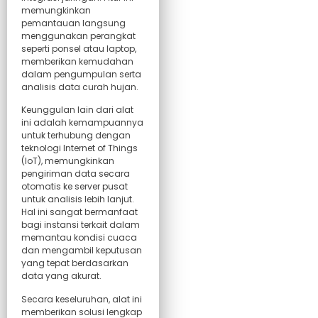
memungkinkan
pemantauan langsung
menggunakan perangkat
seperti ponsel atau laptop,
memberikan kemudahan
dalam pengumpulan serta
analisis data curah hujan.
Keunggulan lain dari alat
ini adalah kemampuannya
untuk terhubung dengan
teknologi Internet of Things
(IoT), memungkinkan
pengiriman data secara
otomatis ke server pusat
untuk analisis lebih lanjut.
Hal ini sangat bermanfaat
bagi instansi terkait dalam
memantau kondisi cuaca
dan mengambil keputusan
yang tepat berdasarkan
data yang akurat.
Secara keseluruhan, alat ini
memberikan solusi lengkap