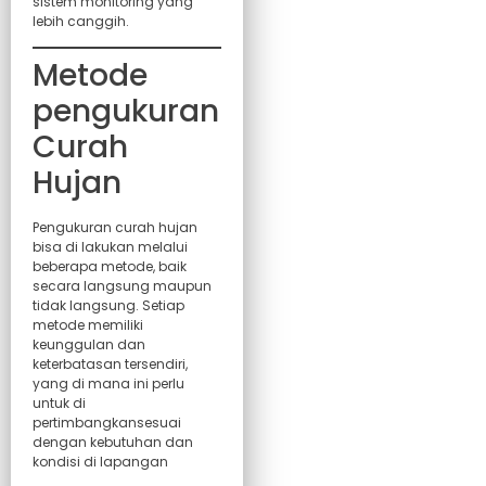
sistem monitoring yang
lebih canggih.
Metode
pengukuran
Curah
Hujan
Pengukuran curah hujan
bisa di lakukan melalui
beberapa metode, baik
secara langsung maupun
tidak langsung. Setiap
metode memiliki
keunggulan dan
keterbatasan tersendiri,
yang di mana ini perlu
untuk di
pertimbangkansesuai
dengan kebutuhan dan
kondisi di lapangan