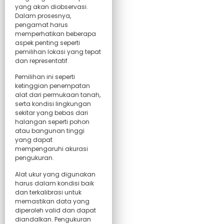
yang akan diobservasi.
Dalam prosesnya,
pengamat harus
memperhatikan beberapa
aspek penting seperti
pemilihan lokasi yang tepat
dan representatif.
Pemilihan ini seperti
ketinggian penempatan
alat dari permukaan tanah,
serta kondisi lingkungan
sekitar yang bebas dari
halangan seperti pohon
atau bangunan tinggi
yang dapat
mempengaruhi akurasi
pengukuran.
Alat ukur yang digunakan
harus dalam kondisi baik
dan terkalibrasi untuk
memastikan data yang
diperoleh valid dan dapat
diandalkan. Pengukuran