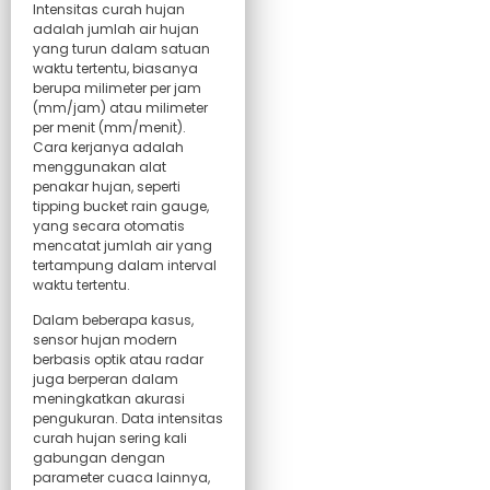
Intensitas curah hujan
adalah jumlah air hujan
yang turun dalam satuan
waktu tertentu, biasanya
berupa milimeter per jam
(mm/jam) atau milimeter
per menit (mm/menit).
Cara kerjanya adalah
menggunakan alat
penakar hujan, seperti
tipping bucket rain gauge,
yang secara otomatis
mencatat jumlah air yang
tertampung dalam interval
waktu tertentu.
Dalam beberapa kasus,
sensor hujan modern
berbasis optik atau radar
juga berperan dalam
meningkatkan akurasi
pengukuran. Data intensitas
curah hujan sering kali
gabungan dengan
parameter cuaca lainnya,