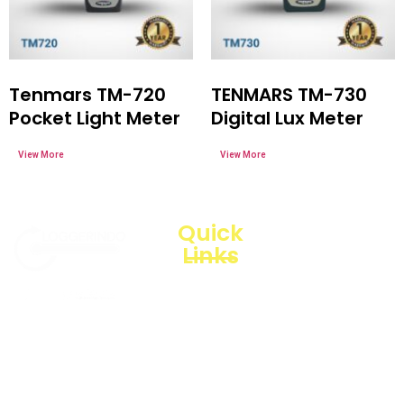
Tenmars TM-720
TENMARS TM-730
Pocket Light Meter
Digital Lux Meter
Quick
Links
Products
Loggerindo
Business
hadir
Line
sebagai
mitra
Blogs
strategis