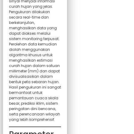
sinyal menjadi informasi
curah hujan yang jelas.
Pengukuran dilakukan
secara real-time dan
berkelanjutan,
menghasilkan data yang
dapat diakses melalui
sistem monitoring terpusat.
Perolehan data kemudian
diolah menggunakan
algoritma khusus untuk
menghasilkan estimasi
curah hujan dalam satuan
millimeter (mm) dan dapat
divisualisasikan dalam
bentuk peta sebaran hujan.
Hasil pengukuran ini sangat
bermanfaat untuk
pemantauan cuaca skala
besar, prediksi iklim, sistem
peringatan dini bencana,
serta perencanaan wilayah
yang lebih komprehensif.