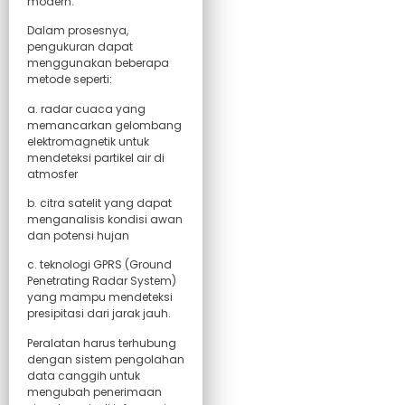
modern.
Dalam prosesnya,
pengukuran dapat
menggunakan beberapa
metode seperti:
a. radar cuaca yang
memancarkan gelombang
elektromagnetik untuk
mendeteksi partikel air di
atmosfer
b. citra satelit yang dapat
menganalisis kondisi awan
dan potensi hujan
c. teknologi GPRS (Ground
Penetrating Radar System)
yang mampu mendeteksi
presipitasi dari jarak jauh.
Peralatan harus terhubung
dengan sistem pengolahan
data canggih untuk
mengubah penerimaan