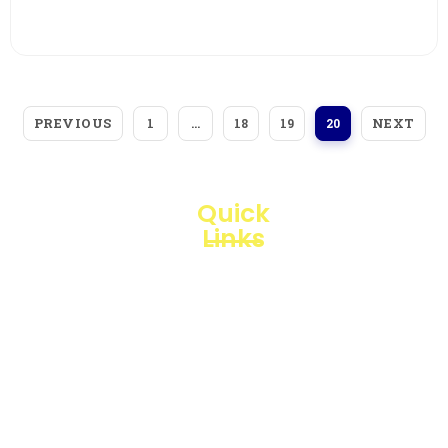
View More
PREVIOUS
NEXT
1
…
18
19
20
Quick
Links
Loggerindo
hadir
Products
sebagai
mitra
Business
strategis
Line
dalam
penyediaan
Blogs
instrumen
yang
Projects